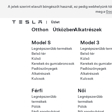
A jelek szerint elavult böngészőt használ, ez pedig webhelyünk tö
meg a
Goo
|
Üzlet
Otthon
Útközben
Alkatrészek
Ugrás a fő tartalomra
Model S
Model 3
Legnépszerűbb termékek
Legnépszerűbb ter
Belső tér
Belső tér
Külső
Külső
Kerekek és gumiabroncsok
Kerekek és gumiab
Padlószőnyegek
Padlószőnyegek
Alkatrészek
Alkatrészek
Kulcsok
Kulcsok
Férfi
Női
Legnépszerűbb
Legnépszerűbb
termékek
termékek
Pólók
Pólók
Férfi sportruházat
Női sportruházat