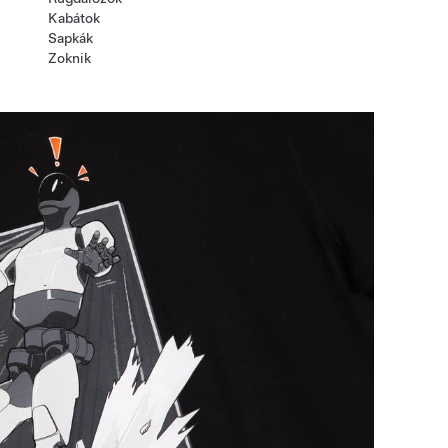
Kabátok
Sapkák
Zoknik