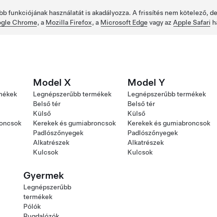
bb funkciójának használatát is akadályozza. A frissítés nem kötelező, 
gle Chrome
, a
Mozilla Firefox
, a
Microsoft Edge
vagy az
Apple Safari
h
Model X
Model Y
mékek
Legnépszerűbb termékek
Legnépszerűbb termékek
Belső tér
Belső tér
Külső
Külső
roncsok
Kerekek és gumiabroncsok
Kerekek és gumiabroncsok
Padlószőnyegek
Padlószőnyegek
Alkatrészek
Alkatrészek
Kulcsok
Kulcsok
Gyermek
Legnépszerűbb
termékek
Pólók
Rugdalózók