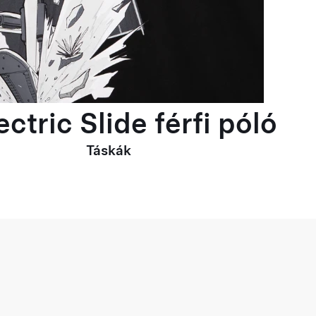
ctric Slide férfi póló
Táskák