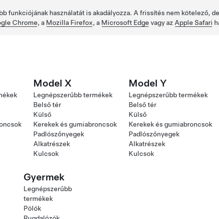
bb funkciójának használatát is akadályozza. A frissítés nem kötelező, 
gle Chrome
, a
Mozilla Firefox
, a
Microsoft Edge
vagy az
Apple Safari
h
Model X
Model Y
mékek
Legnépszerűbb termékek
Legnépszerűbb termékek
Belső tér
Belső tér
Külső
Külső
roncsok
Kerekek és gumiabroncsok
Kerekek és gumiabroncsok
Padlószőnyegek
Padlószőnyegek
Alkatrészek
Alkatrészek
Kulcsok
Kulcsok
Gyermek
Legnépszerűbb
termékek
Pólók
Rugdalózók