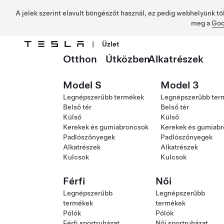
A jelek szerint elavult böngészőt használ, ez pedig webhelyünk tö
meg a
Goo
|
Üzlet
Otthon
Útközben
Alkatrészek
Ugrás a fő tartalomra
Model S
Model 3
Legnépszerűbb termékek
Legnépszerűbb ter
Belső tér
Belső tér
Külső
Külső
Kerekek és gumiabroncsok
Kerekek és gumiab
Padlószőnyegek
Padlószőnyegek
Alkatrészek
Alkatrészek
Kulcsok
Kulcsok
Férfi
Női
Legnépszerűbb
Legnépszerűbb
termékek
termékek
Pólók
Pólók
Férfi sportruházat
Női sportruházat