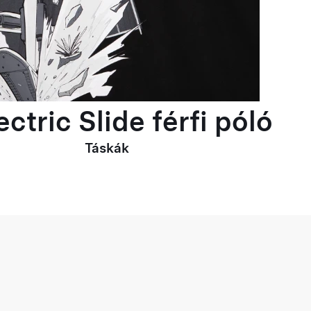
ctric Slide férfi póló
Táskák