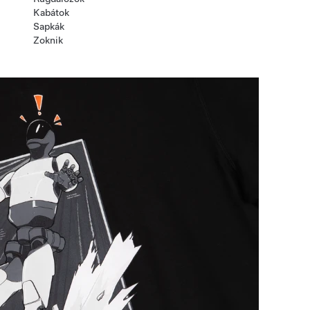
Kabátok
Sapkák
Zoknik