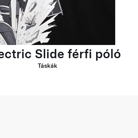
ctric Slide férfi póló
Táskák