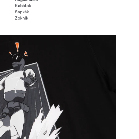
Kabátok
Sapkák
Zoknik