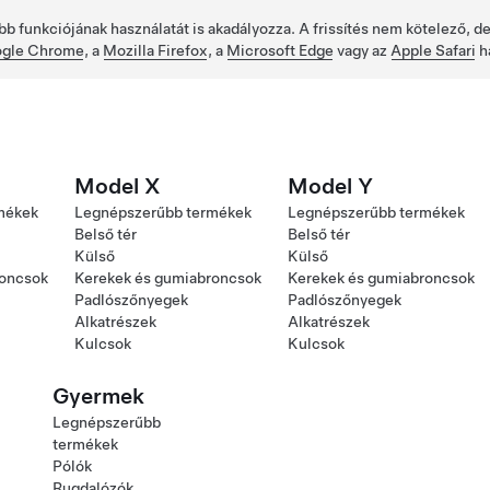
bb funkciójának használatát is akadályozza. A frissítés nem kötelező, 
gle Chrome
, a
Mozilla Firefox
, a
Microsoft Edge
vagy az
Apple Safari
h
Model X
Model Y
mékek
Legnépszerűbb termékek
Legnépszerűbb termékek
Belső tér
Belső tér
Külső
Külső
roncsok
Kerekek és gumiabroncsok
Kerekek és gumiabroncsok
Padlószőnyegek
Padlószőnyegek
Alkatrészek
Alkatrészek
Kulcsok
Kulcsok
Gyermek
Legnépszerűbb
termékek
Pólók
Rugdalózók