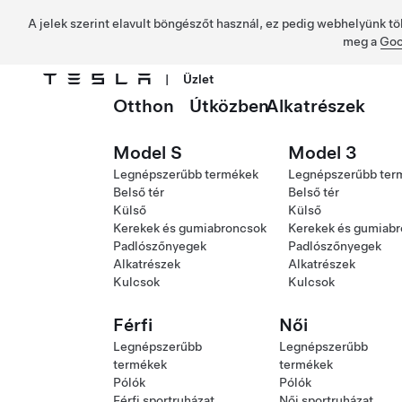
A jelek szerint elavult böngészőt használ, ez pedig webhelyünk tö
meg a
Goo
|
Üzlet
Otthon
Útközben
Alkatrészek
Ugrás a fő tartalomra
Model S
Model 3
Legnépszerűbb termékek
Legnépszerűbb ter
Belső tér
Belső tér
Külső
Külső
Kerekek és gumiabroncsok
Kerekek és gumiab
Padlószőnyegek
Padlószőnyegek
Alkatrészek
Alkatrészek
Kulcsok
Kulcsok
Férfi
Női
Legnépszerűbb
Legnépszerűbb
termékek
termékek
Pólók
Pólók
Férfi sportruházat
Női sportruházat