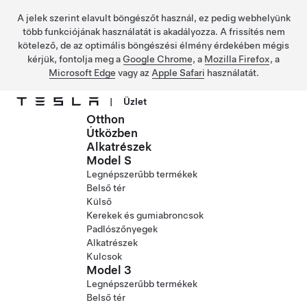
A jelek szerint elavult böngészőt használ, ez pedig webhelyünk
több funkciójának használatát is akadályozza. A frissítés nem
kötelező, de az optimális böngészési élmény érdekében mégis
kérjük, fontolja meg a
Google Chrome
, a
Mozilla Firefox
, a
Microsoft Edge
vagy az
Apple Safari
használatát.
|
Üzlet
Otthon
Ugrás a fő tartalomra
Útközben
Alkatrészek
Model S
Legnépszerűbb termékek
Belső tér
Külső
Kerekek és gumiabroncsok
Padlószőnyegek
Alkatrészek
Kulcsok
Model 3
Legnépszerűbb termékek
Belső tér