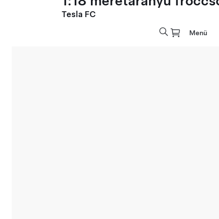
1:18 méretarányú fröccs
Tesla FC
Menü