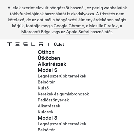
A jelek szerint elavult böngészőt használ, ez pedig webhelyünk
több funkciójának használatát is akadályozza. A frissítés nem
kötelező, de az optimális böngészési élmény érdekében mégis
kérjük, fontolja meg a
Google Chrome
, a
Mozilla Firefox
, a
Microsoft Edge
vagy az
Apple Safari
használatát.
|
Üzlet
Otthon
Ugrás a fő tartalomra
Útközben
Alkatrészek
Model S
Legnépszerűbb termékek
Belső tér
Külső
Kerekek és gumiabroncsok
Padlószőnyegek
Alkatrészek
Kulcsok
Model 3
Legnépszerűbb termékek
Belső tér