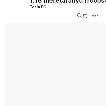
1:18 méretarányú fröccs
Tesla FC
Menü