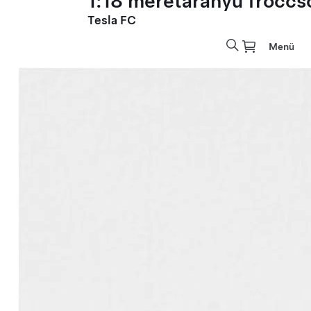
1:18 méretarányú fröccs
Tesla FC
Menü