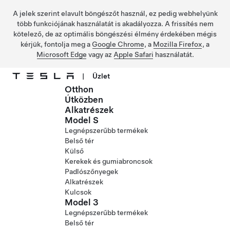
A jelek szerint elavult böngészőt használ, ez pedig webhelyünk
több funkciójának használatát is akadályozza. A frissítés nem
kötelező, de az optimális böngészési élmény érdekében mégis
kérjük, fontolja meg a
Google Chrome
, a
Mozilla Firefox
, a
Microsoft Edge
vagy az
Apple Safari
használatát.
|
Üzlet
Otthon
Ugrás a fő tartalomra
Útközben
Alkatrészek
Model S
Legnépszerűbb termékek
Belső tér
Külső
Kerekek és gumiabroncsok
Padlószőnyegek
Alkatrészek
Kulcsok
Model 3
Legnépszerűbb termékek
Belső tér