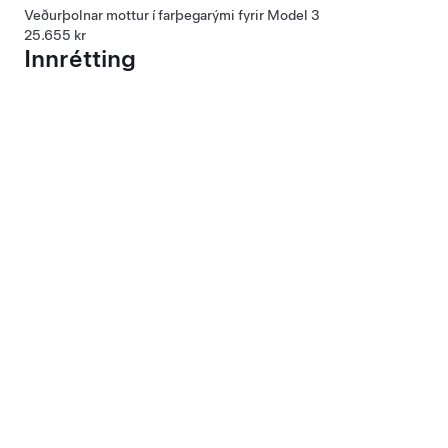
Veðurþolnar mottur í farþegarými fyrir Model 3
25.655 kr
Innrétting