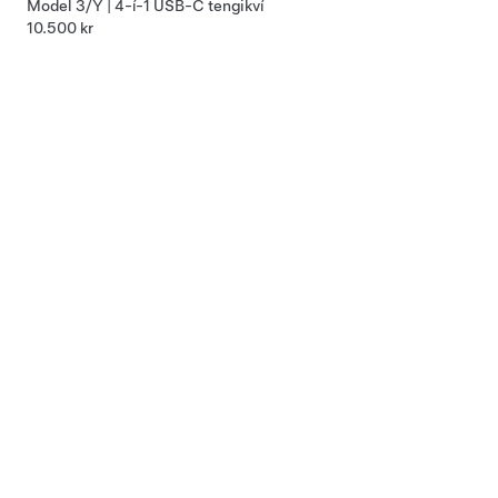
Model 3/Y | 4-í-1 USB-C tengikví
10.500 kr