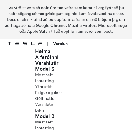
Þú virðist vera að nota úreltan vafra sem kemur í veg fyrir að þú
hafir aðgang að margvíslegum eiginleikum á vefsvæðinu okkar.
Þess er ekki krafist að þú uppfærir vafrann en við biðjum þig um
að íhuga að nota
Google Chrome
,
Mozilla Firefox
,
Microsoft Edge
eða
Apple Safari
til að upplifun þín verði sem best.
|
Verslun
Heima
Fara í aðalefni
Á ferðinni
Varahlutir
Model S
Mest selt
Innrétting
Ytra útlit
Felgur og dekk
Gólfmottur
Varahlutir
Lyklar
Model 3
Mest selt
Innrétting