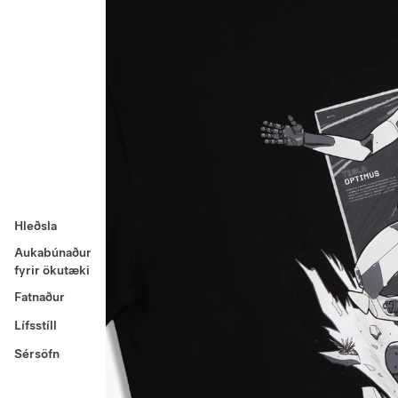
Hleðsla
Aukabúnaður
fyrir ökutæki
Fatnaður
Lífsstíll
Sérsöfn