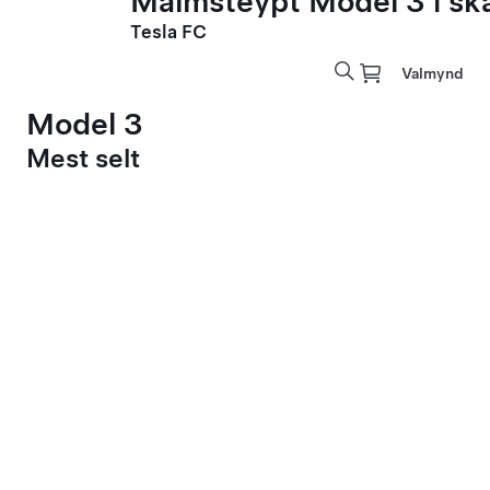
Málmsteypt Model 3 í sk
Tesla FC
Valmynd
Model 3
Mest selt