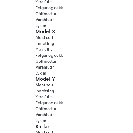
Ytra útlit
Felgur og dekk
Gólfmottur
Varahlutir
Lyklar
Model X
Mest selt
Innrétting
Ytra útlit
Felgur og dekk
Gólfmottur
Varahlutir
Lyklar
Model Y
Mest selt
Innrétting
Ytra útlit
Felgur og dekk
Gólfmottur
Varahlutir
Lyklar
Karlar
Mest selt