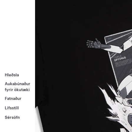
Hleðsla
Aukabúnaður
fyrir ökutæki
Fatnaður
Lífsstíll
Sérsöfn