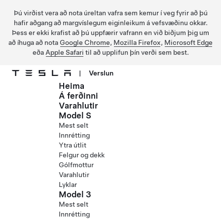
Þú virðist vera að nota úreltan vafra sem kemur í veg fyrir að þú
hafir aðgang að margvíslegum eiginleikum á vefsvæðinu okkar.
Þess er ekki krafist að þú uppfærir vafrann en við biðjum þig um
að íhuga að nota
Google Chrome
,
Mozilla Firefox
,
Microsoft Edge
eða
Apple Safari
til að upplifun þín verði sem best.
|
Verslun
Heima
Fara í aðalefni
Á ferðinni
Varahlutir
Model S
Mest selt
Innrétting
Ytra útlit
Felgur og dekk
Gólfmottur
Varahlutir
Lyklar
Model 3
Mest selt
Innrétting