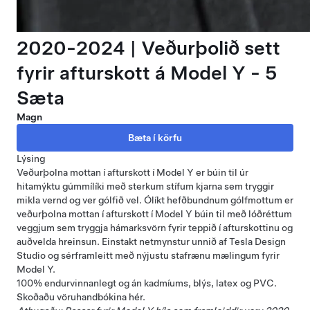
2020-2024 | Veðurþolið sett
fyrir afturskott á Model Y - 5
Sæta
Magn
Lýsing
Veðurþolna mottan í afturskott í Model Y er búin til úr
hitamýktu gúmmílíki með sterkum stífum kjarna sem tryggir
mikla vernd og ver gólfið vel. Ólíkt hefðbundnum gólfmottum er
veðurþolna mottan í afturskott í Model Y búin til með lóðréttum
veggjum sem tryggja hámarksvörn fyrir teppið í afturskottinu og
auðvelda hreinsun. Einstakt netmynstur unnið af Tesla Design
Studio og sérframleitt með nýjustu stafrænu mælingum fyrir
Model Y.
100% endurvinnanlegt og án kadmíums, blýs, latex og PVC.
Skoðaðu vöruhandbókina
hér
.