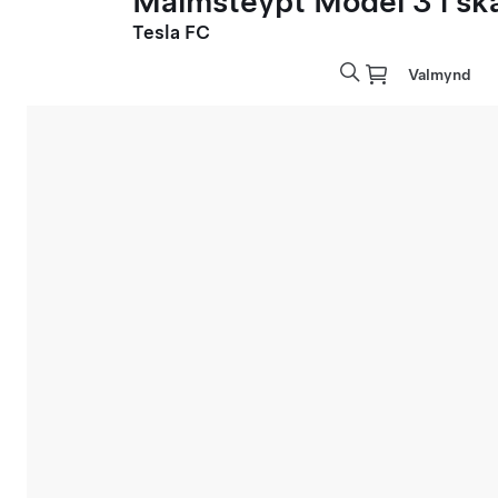
Málmsteypt Model 3 í sk
Tesla FC
Valmynd