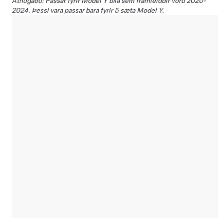
Athugaðu: Passar fyrir Model Y bíla sem framleiddir voru 2020-
2024. Þessi vara passar bara fyrir 5 sæta Model Y.