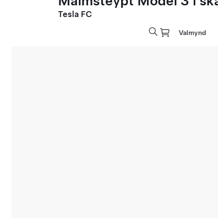
Málmsteypt Model 3 í sk
Tesla FC
Valmynd