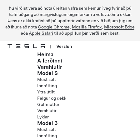
Þú virðist vera að nota úreltan vafra sem kemur í veg fyrir að þú
hafir aðgang að margvíslegum eiginleikum á vefsvæðinu okkar.
Þess er ekki krafist að þú uppfærir vafrann en við biðjum þig um
að íhuga að nota
Google Chrome
,
Mozilla Firefox
,
Microsoft Edge
eða
Apple Safari
til að upplifun þín verði sem best.
|
Verslun
Heima
Fara í aðalefni
Á ferðinni
Varahlutir
Model S
Mest selt
Innrétting
Ytra útlit
Felgur og dekk
Gólfmottur
Varahlutir
Lyklar
Model 3
Mest selt
Innrétting