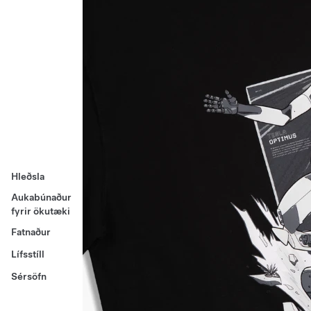
Hleðsla
Aukabúnaður
fyrir ökutæki
Fatnaður
Lífsstíll
Sérsöfn