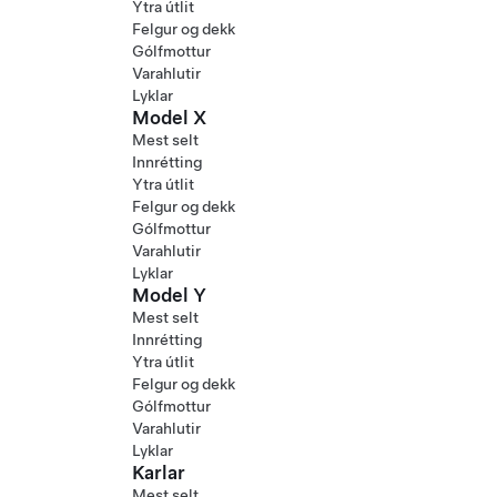
Ytra útlit
Felgur og dekk
Gólfmottur
Varahlutir
Lyklar
Model X
Mest selt
Innrétting
Ytra útlit
Felgur og dekk
Gólfmottur
Varahlutir
Lyklar
Model Y
Mest selt
Innrétting
Ytra útlit
Felgur og dekk
Gólfmottur
Varahlutir
Lyklar
Karlar
Mest selt