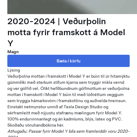
2020-2024 | Veðurþolin
motta fyrir framskott á Model
Y
Magn
Lýsing
Veðurþolna mottan í framskott í Model Y er búin til úr hitamýktu
gúmmílíki með sterkum stífum kjarna sem tryggir mikla vernd
og ver gólfið vel. Ólíkt hefðbundnum gólfmottum er veðurþolna
mottan í framskott í Model Y búin til með lóðréttum veggjum
sem tryggja hámarksvörn í framskottinu og auðvelda hreinsun.
Einstakt netmynstur unnið af Tesla Design Studio og
sérframleitt með nýjustu stafrænu mælingum fyrir Model Y.
100% endurvinnanlegt og án kadmíums, blýs, latex og PVC.
Skoðaðu vöruhandbókina
hér
.
Athugaðu: Passar fyrir Model Y bíla sem framleiddir voru 2020-