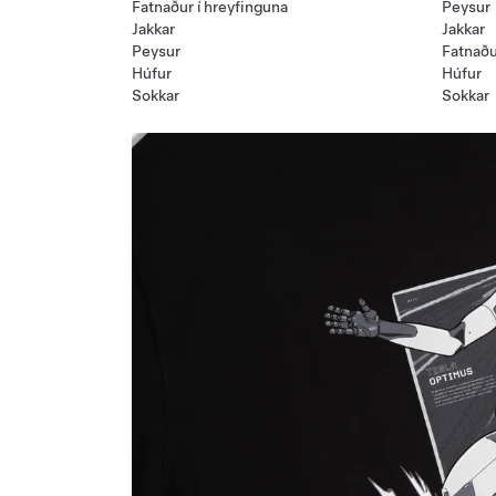
Fatnaður í hreyfinguna
Peysur
Jakkar
Jakkar
Peysur
Fatnaðu
Húfur
Húfur
Sokkar
Sokkar