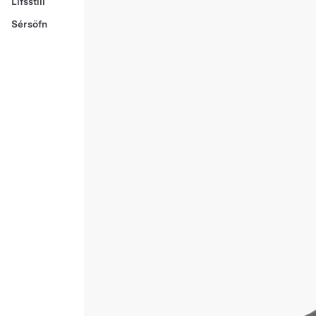
Lífsstíll
Sérsöfn