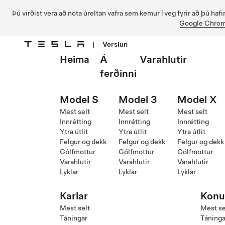
Þú virðist vera að nota úreltan vafra sem kemur í veg fyrir að þú ha
Google Chro
|
Verslun
Heima
Á
Varahlutir
Fara í aðalefni
ferðinni
Model S
Model 3
Model X
Mest selt
Mest selt
Mest selt
Innrétting
Innrétting
Innrétting
Ytra útlit
Ytra útlit
Ytra útlit
Felgur og dekk
Felgur og dekk
Felgur og dekk
Gólfmottur
Gólfmottur
Gólfmottur
Varahlutir
Varahlutir
Varahlutir
Lyklar
Lyklar
Lyklar
Karlar
Konu
Mest selt
Mest se
Táningar
Táninga