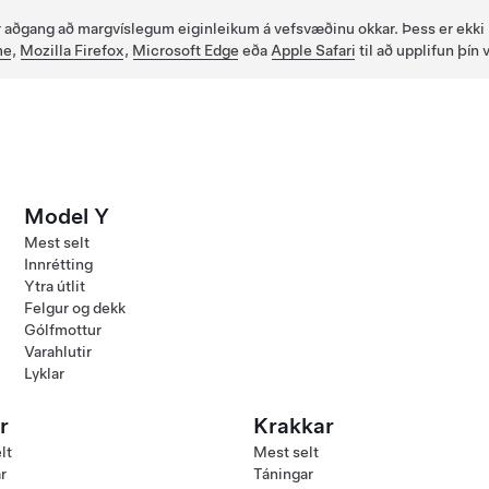
fir aðgang að margvíslegum eiginleikum á vefsvæðinu okkar. Þess er ekki
me
,
Mozilla Firefox
,
Microsoft Edge
eða
Apple Safari
til að upplifun þín 
Model Y
Mest selt
Innrétting
Ytra útlit
Felgur og dekk
Gólfmottur
Varahlutir
Lyklar
r
Krakkar
lt
Mest selt
r
Táningar