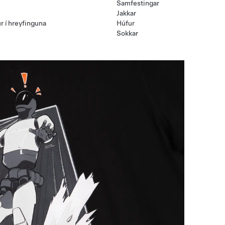
Samfestingar
Jakkar
r í hreyfinguna
Húfur
Sokkar