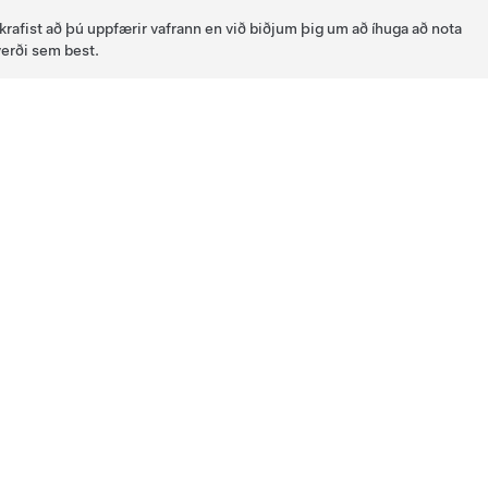
 krafist að þú uppfærir vafrann en við biðjum þig um að íhuga að nota
verði sem best.