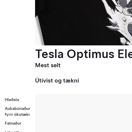
Tesla Optimus Ele
Mest selt
Útivist og tækni
Hleðsla
Aukabúnaður
fyrir ökutæki
Fatnaður