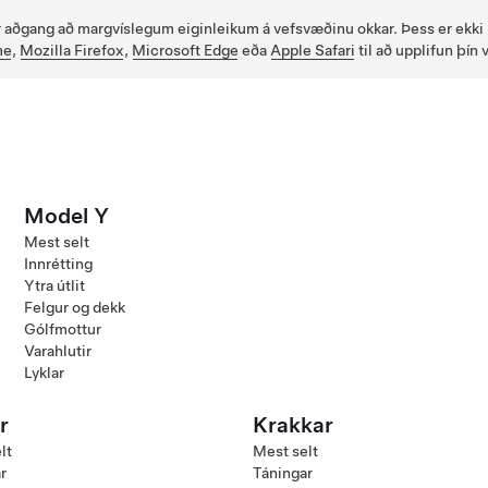
fir aðgang að margvíslegum eiginleikum á vefsvæðinu okkar. Þess er ekki
me
,
Mozilla Firefox
,
Microsoft Edge
eða
Apple Safari
til að upplifun þín 
Model Y
Mest selt
Innrétting
Ytra útlit
Felgur og dekk
Gólfmottur
Varahlutir
Lyklar
r
Krakkar
lt
Mest selt
r
Táningar