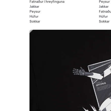
Fatnaður í hreyfinguna
Peysur
Jakkar
Jakkar
Peysur
Fatnaðu
Húfur
Húfur
Sokkar
Sokkar