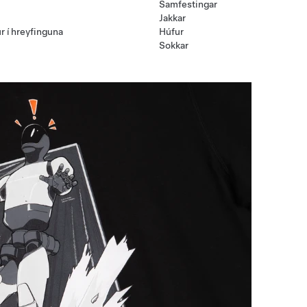
Samfestingar
Jakkar
r í hreyfinguna
Húfur
Sokkar