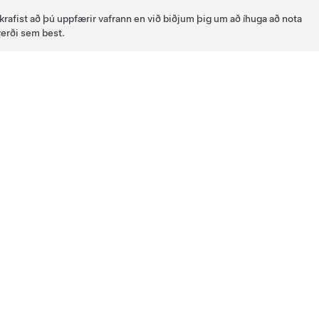
 krafist að þú uppfærir vafrann en við biðjum þig um að íhuga að nota
verði sem best.