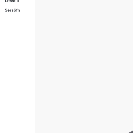
Lífsstíll
Sérsöfn