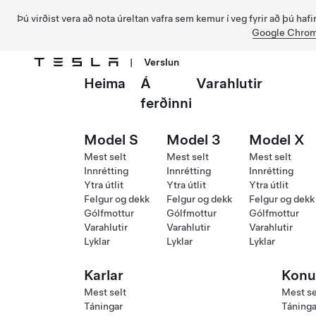
Þú virðist vera að nota úreltan vafra sem kemur í veg fyrir að þú ha
Google Chro
|
Verslun
Heima
Á
Varahlutir
Fara í aðalefni
ferðinni
Model S
Model 3
Model X
Mest selt
Mest selt
Mest selt
Innrétting
Innrétting
Innrétting
Ytra útlit
Ytra útlit
Ytra útlit
Felgur og dekk
Felgur og dekk
Felgur og dekk
Gólfmottur
Gólfmottur
Gólfmottur
Varahlutir
Varahlutir
Varahlutir
Lyklar
Lyklar
Lyklar
Karlar
Konu
Mest selt
Mest se
Táningar
Táninga