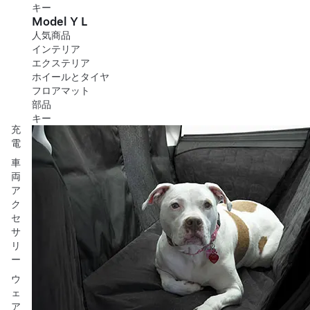
キー
Model Y L
人気商品
インテリア
エクステリア
ホイールとタイヤ
フロアマット
部品
キー
充
電
車
両
ア
ク
セ
サ
リ
ー
ウ
ェ
ア