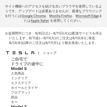
サイト機能へのアクセスを妨げる古いブラウザを使用しているよ
うです。アップデートは必要ありませんが、最適なブラウジング
を行うには
Google Chrome
、
Mozilla Firefox
、
Microsoft Edge
ま
たは
Apple Safari
を使用してください。
お盆期間中につき、8/8日(土)～8/11日(火)は配達サービスを停止
いたします。8/7(金)～8/11(火)のご注文は8/12(水)に発送、
8/13(木)以降のご注文は8/17(月)より順次発送いたします。
|
ショップ
ご自宅で
メインコンテンツへスキップ
ドライブの途中に
Model S
人気商品
インテリア
エクステリア
ホイールとタイヤ
フロアマット
部品
キー
Model 3