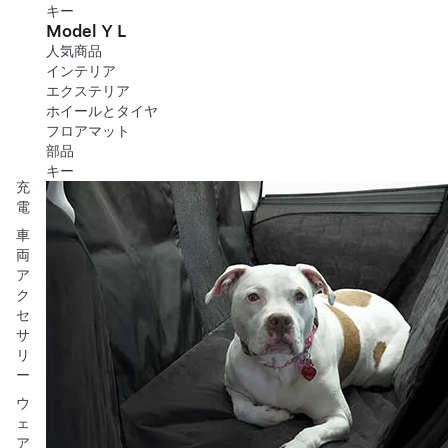
キー
Model Y L
人気商品
インテリア
エクステリア
ホイールとタイヤ
フロアマット
部品
キー
充
電
車
両
ア
ク
セ
サ
リ
ー
ウ
ェ
ア