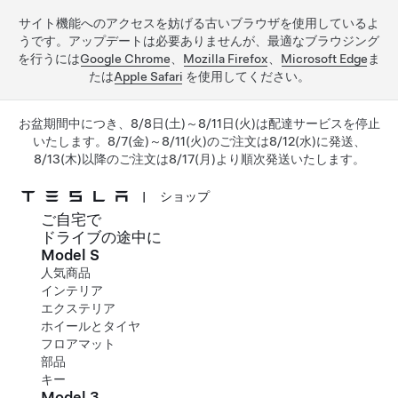
サイト機能へのアクセスを妨げる古いブラウザを使用しているよ
うです。アップデートは必要ありませんが、最適なブラウジング
を行うには
Google Chrome
、
Mozilla Firefox
、
Microsoft Edge
ま
たは
Apple Safari
を使用してください。
お盆期間中につき、8/8日(土)～8/11日(火)は配達サービスを停止
いたします。8/7(金)～8/11(火)のご注文は8/12(水)に発送、
8/13(木)以降のご注文は8/17(月)より順次発送いたします。
|
ショップ
ご自宅で
メインコンテンツへスキップ
ドライブの途中に
Model S
人気商品
インテリア
エクステリア
ホイールとタイヤ
フロアマット
部品
キー
Model 3