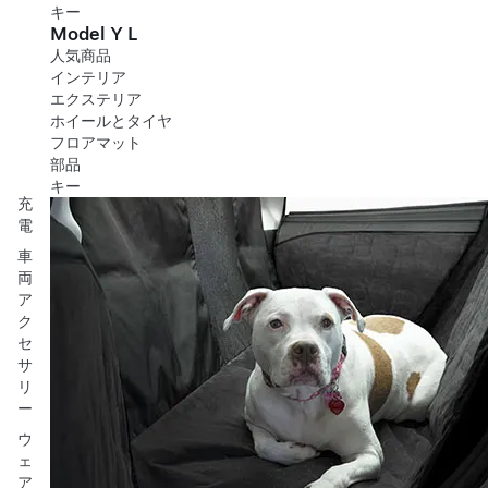
キー
Model Y L
人気商品
インテリア
エクステリア
ホイールとタイヤ
フロアマット
部品
キー
充
電
車
両
ア
ク
セ
サ
リ
ー
ウ
ェ
ア