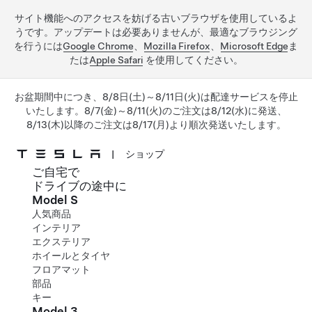
サイト機能へのアクセスを妨げる古いブラウザを使用しているよ
うです。アップデートは必要ありませんが、最適なブラウジング
を行うには
Google Chrome
、
Mozilla Firefox
、
Microsoft Edge
ま
たは
Apple Safari
を使用してください。
お盆期間中につき、8/8日(土)～8/11日(火)は配達サービスを停止
いたします。8/7(金)～8/11(火)のご注文は8/12(水)に発送、
8/13(木)以降のご注文は8/17(月)より順次発送いたします。
|
ショップ
ご自宅で
メインコンテンツへスキップ
ドライブの途中に
Model S
人気商品
インテリア
エクステリア
ホイールとタイヤ
フロアマット
部品
キー
Model 3