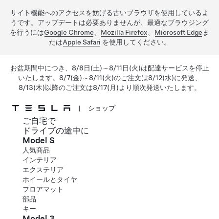
サイト機能へのアクセスを妨げる古いブラウザを使用しているよ
うです。アップデートは必要ありませんが、最適なブラウジング
を行うには
Google Chrome
、
Mozilla Firefox
、
Microsoft Edge
ま
たは
Apple Safari
を使用してください。
お盆期間中につき、8/8日(土)～8/11日(火)は配達サービスを停止
いたします。8/7(金)～8/11(火)のご注文は8/12(水)に発送、
8/13(木)以降のご注文は8/17(月)より順次発送いたします。
|
ショップ
ご自宅で
メインコンテンツへスキップ
ドライブの途中に
Model S
人気商品
インテリア
エクステリア
ホイールとタイヤ
フロアマット
部品
キー
Model 3