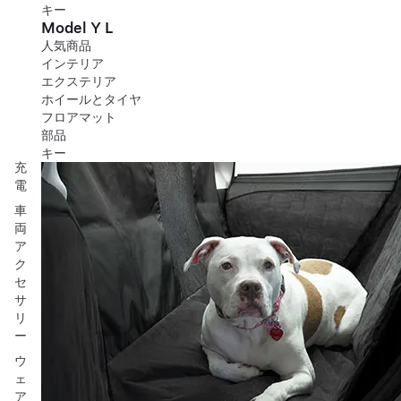
キー
Model Y L
人気商品
インテリア
エクステリア
ホイールとタイヤ
フロアマット
部品
キー
充
電
車
両
ア
ク
セ
サ
リ
ー
ウ
ェ
ア