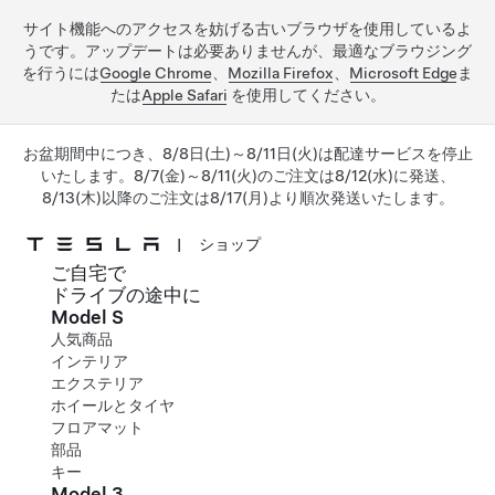
サイト機能へのアクセスを妨げる古いブラウザを使用しているよ
うです。アップデートは必要ありませんが、最適なブラウジング
を行うには
Google Chrome
、
Mozilla Firefox
、
Microsoft Edge
ま
たは
Apple Safari
を使用してください。
お盆期間中につき、8/8日(土)～8/11日(火)は配達サービスを停止
いたします。8/7(金)～8/11(火)のご注文は8/12(水)に発送、
8/13(木)以降のご注文は8/17(月)より順次発送いたします。
|
ショップ
ご自宅で
メインコンテンツへスキップ
ドライブの途中に
Model S
人気商品
インテリア
エクステリア
ホイールとタイヤ
フロアマット
部品
キー
Model 3