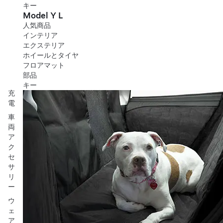
キー
Model Y L
人気商品
インテリア
エクステリア
ホイールとタイヤ
フロアマット
部品
キー
充
電
車
両
ア
ク
セ
サ
リ
ー
ウ
ェ
ア