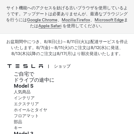
サイト機能へのアクセスを妨げる古いブラウザを使用しているよ
うです。アップデートは必要ありませんが、最適なブラウジング
を行うには
Google Chrome
、
Mozilla Firefox
、
Microsoft Edge
ま
たは
Apple Safari
を使用してください。
お盆期間中につき、8/8日(土)～8/11日(火)は配達サービスを停止
いたします。8/7(金)～8/11(火)のご注文は8/12(水)に発送、
8/13(木)以降のご注文は8/17(月)より順次発送いたします。
|
ショップ
ご自宅で
メインコンテンツへスキップ
ドライブの途中に
Model S
人気商品
インテリア
エクステリア
ホイールとタイヤ
フロアマット
部品
キー
Model 3