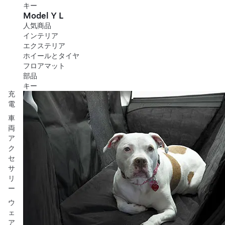
キー
Model Y L
人気商品
インテリア
エクステリア
ホイールとタイヤ
フロアマット
部品
キー
充
電
車
両
ア
ク
セ
サ
リ
ー
ウ
ェ
ア