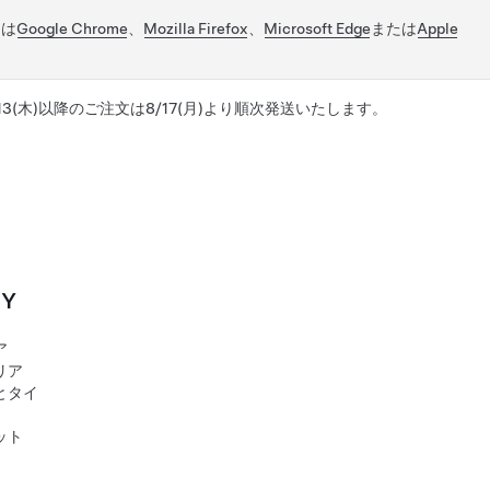
には
Google Chrome
、
Mozilla Firefox
、
Microsoft Edge
または
Apple
/13(木)以降のご注文は8/17(月)より順次発送いたします。
 Y
ア
リア
とタイ
ット