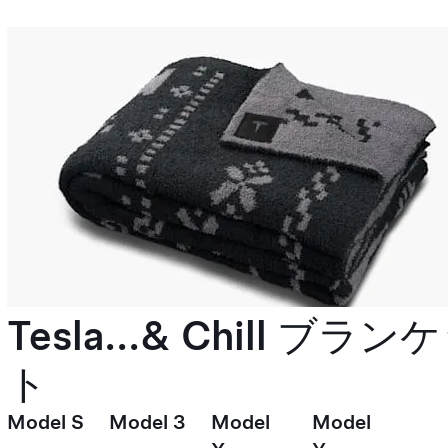
Tesla...& Chill ブラン
ト
Model S
Model 3
Model
Model