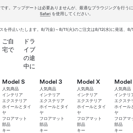
うです。アップデートは必要ありませんが、最適なブラウジングを行う
Safari
を使用してください。
スを停止いたします。8/7(金)～8/11(火)のご注文は8/12(水)に発送、8
ご自
ドラ
宅で
イブ
の途
中に
Model S
Model 3
Model X
Model
人気商品
人気商品
人気商品
人気商品
インテリア
インテリア
インテリア
インテリ
エクステリア
エクステリア
エクステリア
エクステ
ホイールとタイ
ホイールとタイ
ホイールとタイ
ホイール
ヤ
ヤ
ヤ
ヤ
フロアマット
フロアマット
フロアマット
フロアマ
部品
部品
部品
部品
キー
キー
キー
キー