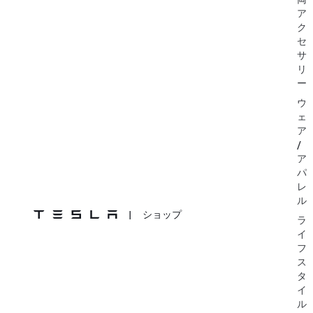
ア
ク
セ
サ
リ
ー
ウ
ェ
ア
/
ア
パ
レ
ル
|
ショップ
ラ
イ
フ
ス
タ
イ
ル