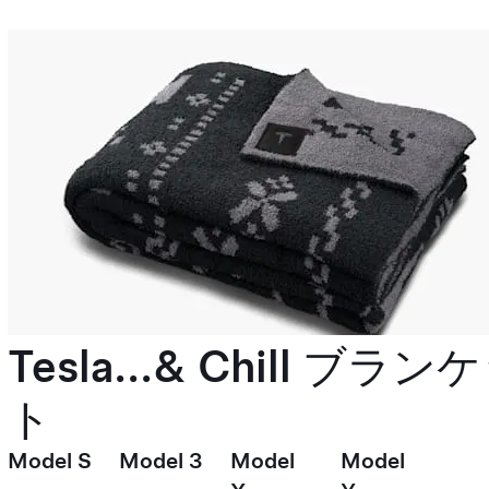
Tesla...& Chill ブラン
ト
Model S
Model 3
Model
Model