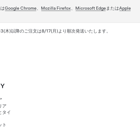
には
Google Chrome
、
Mozilla Firefox
、
Microsoft Edge
または
Apple
/13(木)以降のご注文は8/17(月)より順次発送いたします。
 Y
ア
リア
とタイ
ット