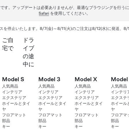
うです。アップデートは必要ありませんが、最適なブラウジングを行う
Safari
を使用してください。
スを停止いたします。8/7(金)～8/11(火)のご注文は8/12(水)に発送、8
ご自
ドラ
宅で
イブ
の途
中に
Model S
Model 3
Model X
Model
人気商品
人気商品
人気商品
人気商品
インテリア
インテリア
インテリア
インテリ
エクステリア
エクステリア
エクステリア
エクステ
ホイールとタイ
ホイールとタイ
ホイールとタイ
ホイール
ヤ
ヤ
ヤ
ヤ
フロアマット
フロアマット
フロアマット
フロアマ
部品
部品
部品
部品
キー
キー
キー
キー