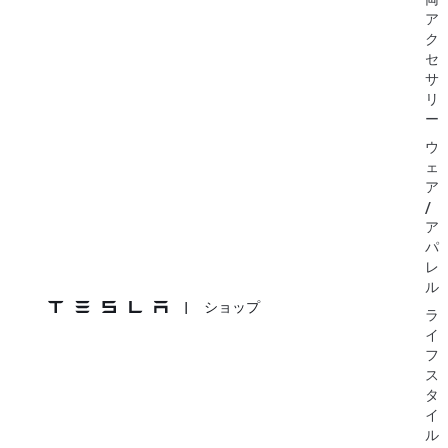
ア
ク
セ
サ
リ
ー
ウ
ェ
ア
/
ア
パ
レ
ル
|
ショップ
ラ
イ
フ
ス
タ
イ
ル