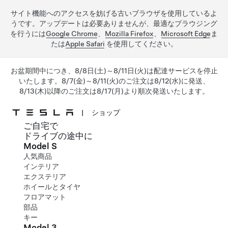
サイト機能へのアクセスを妨げる古いブラウザを使用しているよ
うです。アップデートは必要ありませんが、最適なブラウジング
を行うには
Google Chrome
、
Mozilla Firefox
、
Microsoft Edge
ま
たは
Apple Safari
を使用してください。
お盆期間中につき、8/8日(土)～8/11日(火)は配達サービスを停止
いたします。8/7(金)～8/11(火)のご注文は8/12(水)に発送、
8/13(木)以降のご注文は8/17(月)より順次発送いたします。
|
ショップ
ご自宅で
メインコンテンツへスキップ
ドライブの途中に
Model S
人気商品
インテリア
エクステリア
ホイールとタイヤ
フロアマット
部品
キー
Model 3