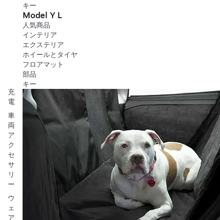
キー
Model Y L
人気商品
インテリア
エクステリア
ホイールとタイヤ
フロアマット
部品
キー
充
電
車
両
ア
ク
セ
サ
リ
ー
ウ
ェ
ア