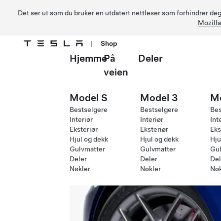
Det ser ut som du bruker en utdatert nettleser som forhindrer deg 
Mozilla
|
Shop
Hjemme
På
Deler
Gå til hovedinnhold
veien
Model S
Model 3
M
Bestselgere
Bestselgere
Bes
Interiør
Interiør
Int
Eksteriør
Eksteriør
Eks
Hjul og dekk
Hjul og dekk
Hju
Gulvmatter
Gulvmatter
Gul
Deler
Deler
Del
Nøkler
Nøkler
Nøk