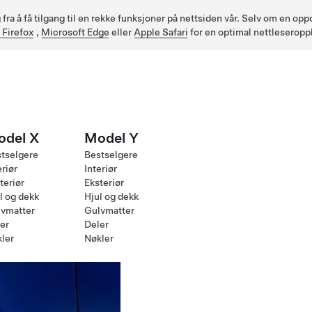
fra å få tilgang til en rekke funksjoner på nettsiden vår. Selv om en op
 Firefox
,
Microsoft Edge
eller
Apple Safari
for en optimal nettleseropp
odel X
Model Y
tselgere
Bestselgere
eriør
Interiør
teriør
Eksteriør
l og dekk
Hjul og dekk
vmatter
Gulvmatter
er
Deler
ler
Nøkler