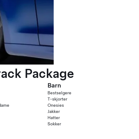
rack Package
Barn
Bestselgere
T-skjorter
 dame
Onesies
Jakker
Hatter
Sokker