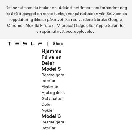
Det ser ut som du bruker en utdatert nettleser som forhindrer deg
fra å få tilgang til en rekke funksjoner på nettsiden vår. Selv om en
oppdatering ikke er påkrevet, kan du vurdere å bruke
Google
Chrome
,
Mozilla Firefox
,
Microsoft Edge
eller
Apple Safari
for
en optimal nettleseropplevelse.
|
Shop
Hjemme
Gå til hovedinnhold
På veien
Deler
Model S
Bestselgere
Interiør
Eksteriør
Hjul og dekk
Gulvmatter
Deler
Nøkler
Model 3
Bestselgere
Interiør