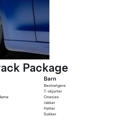
rack Package
Barn
Bestselgere
T-skjorter
 dame
Onesies
Jakker
Hatter
Sokker