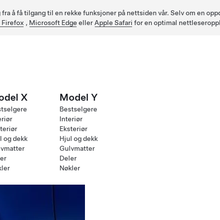
fra å få tilgang til en rekke funksjoner på nettsiden vår. Selv om en op
 Firefox
,
Microsoft Edge
eller
Apple Safari
for en optimal nettleseropp
odel X
Model Y
tselgere
Bestselgere
eriør
Interiør
teriør
Eksteriør
l og dekk
Hjul og dekk
vmatter
Gulvmatter
er
Deler
ler
Nøkler