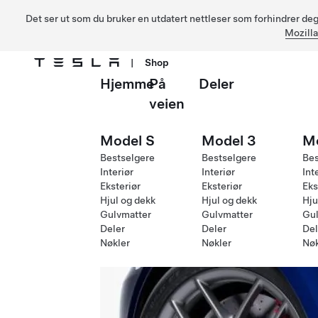
Det ser ut som du bruker en utdatert nettleser som forhindrer deg 
Mozilla
|
Shop
Hjemme
På
Deler
Gå til hovedinnhold
veien
Model S
Model 3
M
Bestselgere
Bestselgere
Bes
Interiør
Interiør
Int
Eksteriør
Eksteriør
Eks
Hjul og dekk
Hjul og dekk
Hju
Gulvmatter
Gulvmatter
Gul
Deler
Deler
Del
Nøkler
Nøkler
Nøk