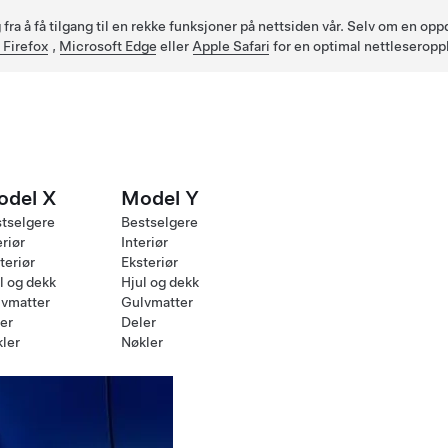
fra å få tilgang til en rekke funksjoner på nettsiden vår. Selv om en op
 Firefox
,
Microsoft Edge
eller
Apple Safari
for en optimal nettleseropp
odel X
Model Y
tselgere
Bestselgere
eriør
Interiør
teriør
Eksteriør
l og dekk
Hjul og dekk
vmatter
Gulvmatter
er
Deler
ler
Nøkler