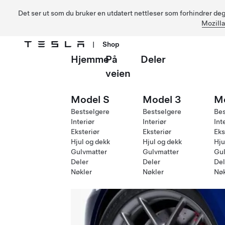
Det ser ut som du bruker en utdatert nettleser som forhindrer deg 
Mozilla
|
Shop
Hjemme
På
Deler
Gå til hovedinnhold
veien
Model S
Model 3
M
Bestselgere
Bestselgere
Bes
Interiør
Interiør
Int
Eksteriør
Eksteriør
Eks
Hjul og dekk
Hjul og dekk
Hju
Gulvmatter
Gulvmatter
Gul
Deler
Deler
Del
Nøkler
Nøkler
Nøk