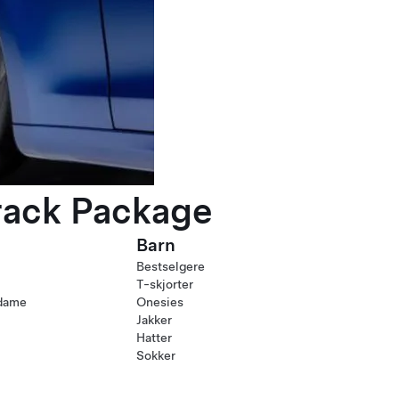
rack Package
Barn
Bestselgere
T-skjorter
 dame
Onesies
Jakker
Hatter
Sokker