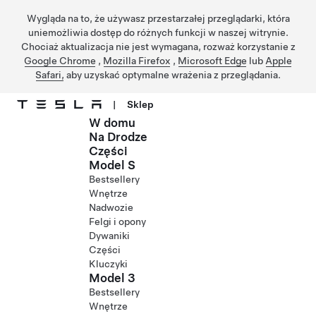
Wygląda na to, że używasz przestarzałej przeglądarki, która
uniemożliwia dostęp do różnych funkcji w naszej witrynie.
Chociaż aktualizacja nie jest wymagana, rozważ korzystanie z
Google Chrome
,
Mozilla Firefox
,
Microsoft Edge
lub
Apple
Safari,
aby uzyskać optymalne wrażenia z przeglądania.
|
Sklep
W domu
Przejdź do głównej zawartości
Na Drodze
Części
Model S
Bestsellery
Wnętrze
Nadwozie
Felgi i opony
Dywaniki
Części
Kluczyki
Model 3
Bestsellery
Wnętrze