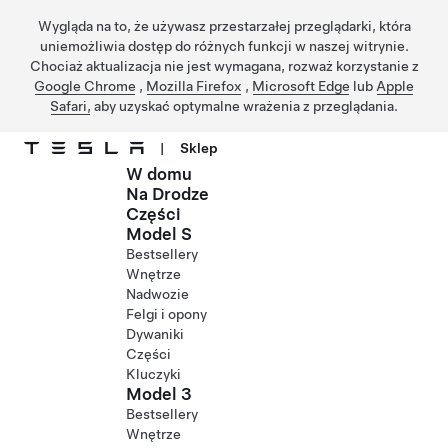
Wygląda na to, że używasz przestarzałej przeglądarki, która
uniemożliwia dostęp do różnych funkcji w naszej witrynie.
Chociaż aktualizacja nie jest wymagana, rozważ korzystanie z
Google Chrome
,
Mozilla Firefox
,
Microsoft Edge
lub
Apple
Safari,
aby uzyskać optymalne wrażenia z przeglądania.
|
Sklep
W domu
Przejdź do głównej zawartości
Na Drodze
Części
Model S
Bestsellery
Wnętrze
Nadwozie
Felgi i opony
Dywaniki
Części
Kluczyki
Model 3
Bestsellery
Wnętrze