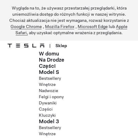
Wygląda na to, że używasz przestarzałej przeglądarki, która
uniemożliwia dostęp do różnych funkcji w naszej witrynie.
Chociaż aktualizacja nie jest wymagana, rozważ korzystanie z
Google Chrome
,
Mozilla Firefox
,
Microsoft Edge
lub
Apple
Safari,
aby uzyskać optymalne wrażenia z przeglądania.
|
Sklep
W domu
Przejdź do głównej zawartości
Na Drodze
Części
Model S
Bestsellery
Wnętrze
Nadwozie
Felgi i opony
Dywaniki
Części
Kluczyki
Model 3
Bestsellery
Wnętrze