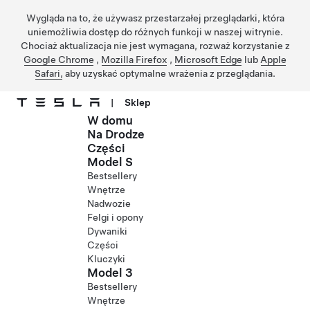
Wygląda na to, że używasz przestarzałej przeglądarki, która
uniemożliwia dostęp do różnych funkcji w naszej witrynie.
Chociaż aktualizacja nie jest wymagana, rozważ korzystanie z
Google Chrome
,
Mozilla Firefox
,
Microsoft Edge
lub
Apple
Safari,
aby uzyskać optymalne wrażenia z przeglądania.
|
Sklep
W domu
Przejdź do głównej zawartości
Na Drodze
Części
Model S
Bestsellery
Wnętrze
Nadwozie
Felgi i opony
Dywaniki
Części
Kluczyki
Model 3
Bestsellery
Wnętrze