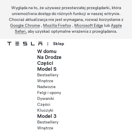
Wygląda na to, że używasz przestarzałej przeglądarki, która
uniemożliwia dostęp do różnych funkcji w naszej witrynie.
Chociaż aktualizacja nie jest wymagana, rozważ korzystanie z
Google Chrome
,
Mozilla Firefox
,
Microsoft Edge
lub
Apple
Safari,
aby uzyskać optymalne wrażenia z przeglądania.
|
Sklep
W domu
Przejdź do głównej zawartości
Na Drodze
Części
Model S
Bestsellery
Wnętrze
Nadwozie
Felgi i opony
Dywaniki
Części
Kluczyki
Model 3
Bestsellery
Wnętrze