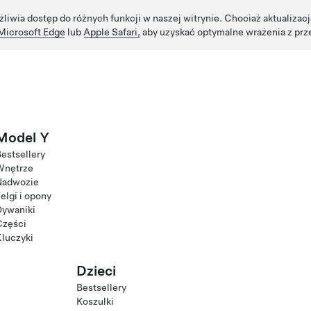
żliwia dostęp do różnych funkcji w naszej witrynie. Chociaż aktualizac
Microsoft Edge
lub
Apple Safari,
aby uzyskać optymalne wrażenia z prz
Model Y
estsellery
Wnętrze
Nadwozie
elgi i opony
Dywaniki
Części
luczyki
Dzieci
Bestsellery
Koszulki