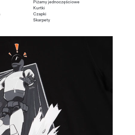
Piżamy jednoczęściowe
Kurtki
a
Czapki
Skarpety