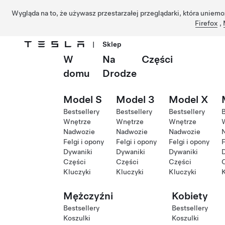
Wygląda na to, że używasz przestarzałej przeglądarki, która uniemo
Firefox
,
|
Sklep
W
Na
Części
Przejdź do głównej zawartości
domu
Drodze
Model S
Model 3
Model X
Bestsellery
Bestsellery
Bestsellery
B
Wnętrze
Wnętrze
Wnętrze
Nadwozie
Nadwozie
Nadwozie
Felgi i opony
Felgi i opony
Felgi i opony
F
Dywaniki
Dywaniki
Dywaniki
Części
Części
Części
Kluczyki
Kluczyki
Kluczyki
K
Mężczyźni
Kobiety
Bestsellery
Bestsellery
Koszulki
Koszulki