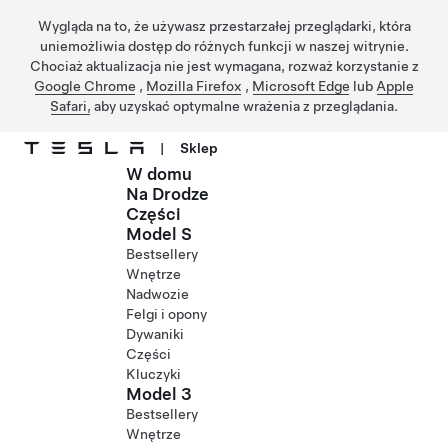
Wygląda na to, że używasz przestarzałej przeglądarki, która
uniemożliwia dostęp do różnych funkcji w naszej witrynie.
Chociaż aktualizacja nie jest wymagana, rozważ korzystanie z
Google Chrome
,
Mozilla Firefox
,
Microsoft Edge
lub
Apple
Safari,
aby uzyskać optymalne wrażenia z przeglądania.
|
Sklep
W domu
Przejdź do głównej zawartości
Na Drodze
Części
Model S
Bestsellery
Wnętrze
Nadwozie
Felgi i opony
Dywaniki
Części
Kluczyki
Model 3
Bestsellery
Wnętrze