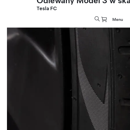
Odlewany Model 3 w skal
Tesla FC
Menu