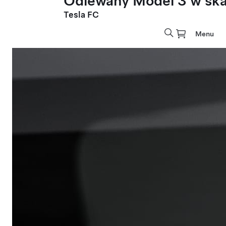
Odlewany Model 3 w skal
Tesla FC
Menu