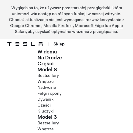
Wygląda na to, że używasz przestarzałej przeglądarki, która
uniemożliwia dostęp do różnych funkcji w naszej witrynie.
Chociaż aktualizacja nie jest wymagana, rozważ korzystanie z
Google Chrome
,
Mozilla Firefox
,
Microsoft Edge
lub
Apple
Safari,
aby uzyskać optymalne wrażenia z przeglądania.
|
Sklep
W domu
Przejdź do głównej zawartości
Na Drodze
Części
Model S
Bestsellery
Wnętrze
Nadwozie
Felgi i opony
Dywaniki
Części
Kluczyki
Model 3
Bestsellery
Wnętrze