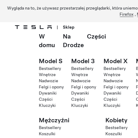
Wygląda na to, że używasz przestarzałej przeglądarki, która uniemo
Firefox
,
|
Sklep
W
Na
Części
Przejdź do głównej zawartości
domu
Drodze
Model S
Model 3
Model X
Bestsellery
Bestsellery
Bestsellery
B
Wnętrze
Wnętrze
Wnętrze
Nadwozie
Nadwozie
Nadwozie
Felgi i opony
Felgi i opony
Felgi i opony
F
Dywaniki
Dywaniki
Dywaniki
Części
Części
Części
Kluczyki
Kluczyki
Kluczyki
K
Mężczyźni
Kobiety
Bestsellery
Bestsellery
Koszulki
Koszulki