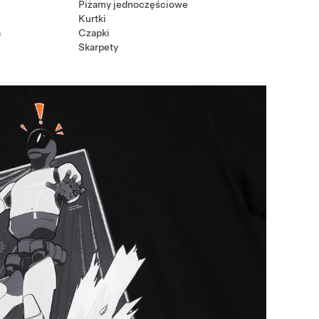
Piżamy jednoczęściowe
Kurtki
a
Czapki
Skarpety