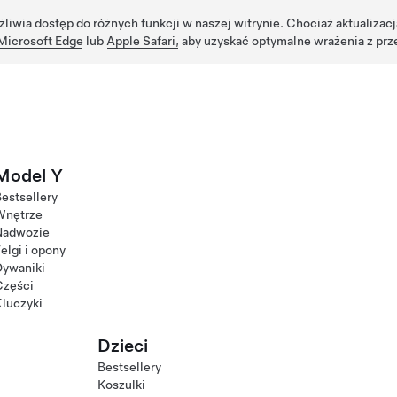
żliwia dostęp do różnych funkcji w naszej witrynie. Chociaż aktualizac
Microsoft Edge
lub
Apple Safari,
aby uzyskać optymalne wrażenia z prz
Model Y
estsellery
Wnętrze
Nadwozie
elgi i opony
Dywaniki
Części
luczyki
Dzieci
Bestsellery
Koszulki