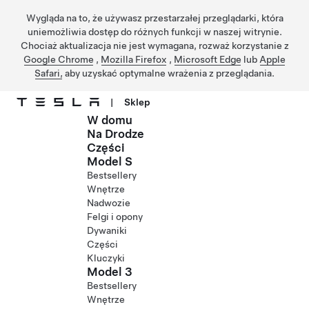
Wygląda na to, że używasz przestarzałej przeglądarki, która
uniemożliwia dostęp do różnych funkcji w naszej witrynie.
Chociaż aktualizacja nie jest wymagana, rozważ korzystanie z
Google Chrome
,
Mozilla Firefox
,
Microsoft Edge
lub
Apple
Safari,
aby uzyskać optymalne wrażenia z przeglądania.
|
Sklep
W domu
Przejdź do głównej zawartości
Na Drodze
Części
Model S
Bestsellery
Wnętrze
Nadwozie
Felgi i opony
Dywaniki
Części
Kluczyki
Model 3
Bestsellery
Wnętrze