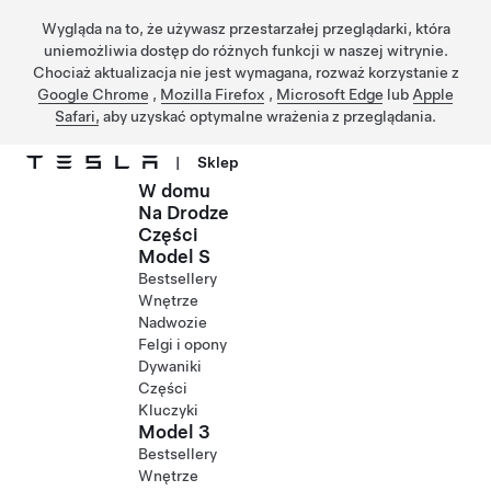
Wygląda na to, że używasz przestarzałej przeglądarki, która
uniemożliwia dostęp do różnych funkcji w naszej witrynie.
Chociaż aktualizacja nie jest wymagana, rozważ korzystanie z
Google Chrome
,
Mozilla Firefox
,
Microsoft Edge
lub
Apple
Safari,
aby uzyskać optymalne wrażenia z przeglądania.
|
Sklep
W domu
Przejdź do głównej zawartości
Na Drodze
Części
Model S
Bestsellery
Wnętrze
Nadwozie
Felgi i opony
Dywaniki
Części
Kluczyki
Model 3
Bestsellery
Wnętrze