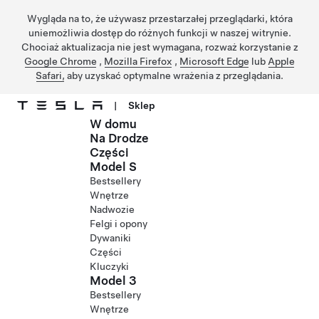
Wygląda na to, że używasz przestarzałej przeglądarki, która
uniemożliwia dostęp do różnych funkcji w naszej witrynie.
Chociaż aktualizacja nie jest wymagana, rozważ korzystanie z
Google Chrome
,
Mozilla Firefox
,
Microsoft Edge
lub
Apple
Safari,
aby uzyskać optymalne wrażenia z przeglądania.
|
Sklep
W domu
Przejdź do głównej zawartości
Na Drodze
Części
Model S
Bestsellery
Wnętrze
Nadwozie
Felgi i opony
Dywaniki
Części
Kluczyki
Model 3
Bestsellery
Wnętrze