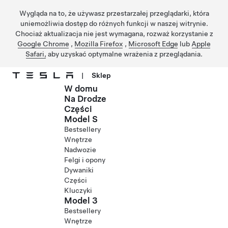
Wygląda na to, że używasz przestarzałej przeglądarki, która
uniemożliwia dostęp do różnych funkcji w naszej witrynie.
Chociaż aktualizacja nie jest wymagana, rozważ korzystanie z
Google Chrome
,
Mozilla Firefox
,
Microsoft Edge
lub
Apple
Safari,
aby uzyskać optymalne wrażenia z przeglądania.
|
Sklep
W domu
Przejdź do głównej zawartości
Na Drodze
Części
Model S
Bestsellery
Wnętrze
Nadwozie
Felgi i opony
Dywaniki
Części
Kluczyki
Model 3
Bestsellery
Wnętrze