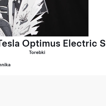
esla Optimus Electric S
Torebki
hnika