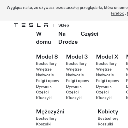
Wygląda na to, że używasz przestarzałej przeglądarki, która uniemo
Firefox
,
|
Sklep
W
Na
Części
Przejdź do głównej zawartości
domu
Drodze
Model S
Model 3
Model X
Bestsellery
Bestsellery
Bestsellery
B
Wnętrze
Wnętrze
Wnętrze
Nadwozie
Nadwozie
Nadwozie
Felgi i opony
Felgi i opony
Felgi i opony
F
Dywaniki
Dywaniki
Dywaniki
Części
Części
Części
Kluczyki
Kluczyki
Kluczyki
K
Mężczyźni
Kobiety
Bestsellery
Bestsellery
Koszulki
Koszulki