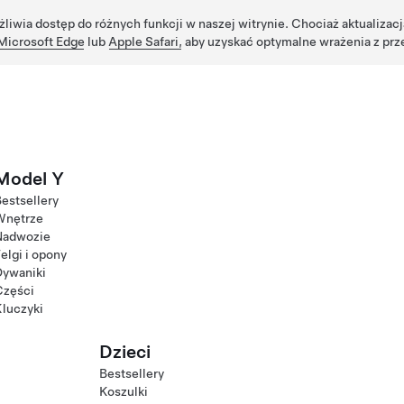
żliwia dostęp do różnych funkcji w naszej witrynie. Chociaż aktualizac
Microsoft Edge
lub
Apple Safari,
aby uzyskać optymalne wrażenia z prz
Model Y
estsellery
Wnętrze
Nadwozie
elgi i opony
Dywaniki
Części
luczyki
Dzieci
Bestsellery
Koszulki