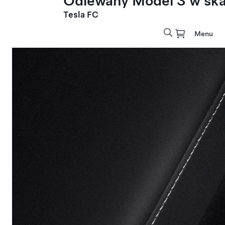
Odlewany Model 3 w skal
Tesla FC
Menu