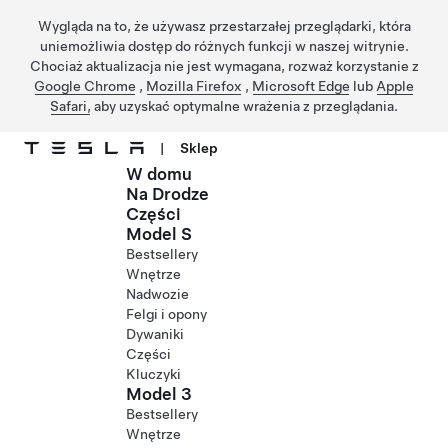
Wygląda na to, że używasz przestarzałej przeglądarki, która
uniemożliwia dostęp do różnych funkcji w naszej witrynie.
Chociaż aktualizacja nie jest wymagana, rozważ korzystanie z
Google Chrome
,
Mozilla Firefox
,
Microsoft Edge
lub
Apple
Safari,
aby uzyskać optymalne wrażenia z przeglądania.
|
Sklep
W domu
Przejdź do głównej zawartości
Na Drodze
Części
Model S
Bestsellery
Wnętrze
Nadwozie
Felgi i opony
Dywaniki
Części
Kluczyki
Model 3
Bestsellery
Wnętrze