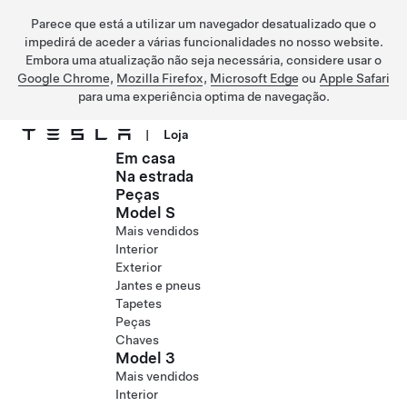
Parece que está a utilizar um navegador desatualizado que o
impedirá de aceder a várias funcionalidades no nosso website.
Embora uma atualização não seja necessária, considere usar o
Google Chrome
,
Mozilla Firefox
,
Microsoft Edge
ou
Apple Safari
para uma experiência optima de navegação.
|
Loja
Em casa
Ir para o conteúdo principal
Na estrada
Peças
Model S
Mais vendidos
Interior
Exterior
Jantes e pneus
Tapetes
Peças
Chaves
Model 3
Mais vendidos
Interior