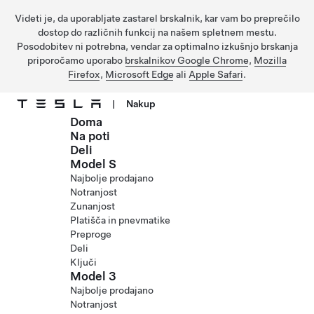
Videti je, da uporabljate zastarel brskalnik, kar vam bo preprečilo
dostop do različnih funkcij na našem spletnem mestu.
Posodobitev ni potrebna, vendar za optimalno izkušnjo brskanja
priporočamo uporabo
brskalnikov Google Chrome
,
Mozilla
Firefox
,
Microsoft Edge
ali
Apple Safari
.
|
Nakup
Doma
Preskočite na glavno vsebino
Na poti
Deli
Model S
Najbolje prodajano
Notranjost
Zunanjost
Platišča in pnevmatike
Preproge
Deli
Ključi
Model 3
Najbolje prodajano
Notranjost