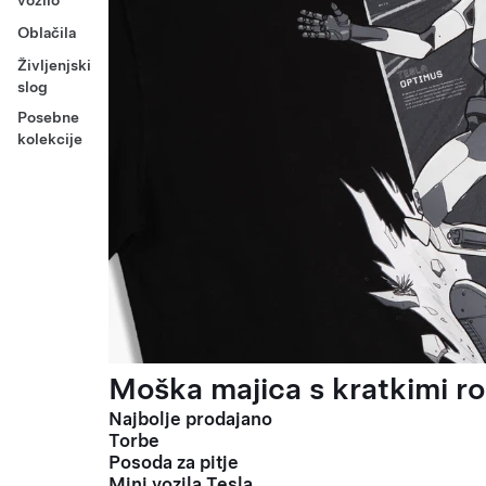
vozilo
Oblačila
Življenjski
slog
Posebne
kolekcije
Moška majica s kratkimi ro
Najbolje prodajano
Torbe
Posoda za pitje
Mini vozila Tesla