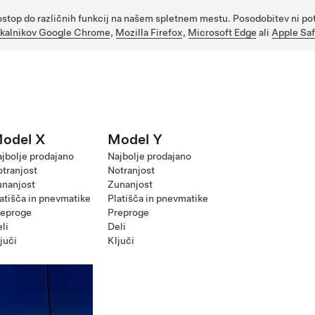
o dostop do različnih funkcij na našem spletnem mestu. Posodobitev ni 
skalnikov Google Chrome
,
Mozilla Firefox
,
Microsoft Edge
ali
Apple Saf
odel X
Model Y
jbolje prodajano
Najbolje prodajano
tranjost
Notranjost
unanjost
Zunanjost
atišča in pnevmatike
Platišča in pnevmatike
reproge
Preproge
li
Deli
juči
Ključi