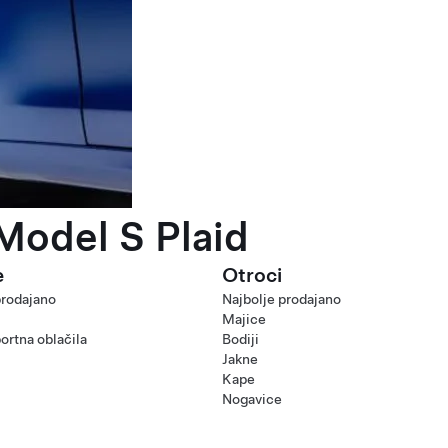
Model S Plaid
e
Otroci
prodajano
Najbolje prodajano
Majice
ortna oblačila
Bodiji
Jakne
Kape
Nogavice