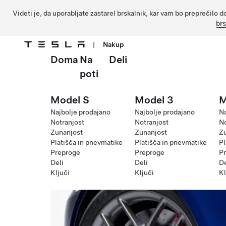
Videti je, da uporabljate zastarel brskalnik, kar vam bo preprečil
br
|
Nakup
Doma
Na
Deli
Preskočite na glavno vsebino
poti
Model S
Model 3
M
Najbolje prodajano
Najbolje prodajano
Na
Notranjost
Notranjost
No
Zunanjost
Zunanjost
Z
Platišča in pnevmatike
Platišča in pnevmatike
Pl
Preproge
Preproge
P
Deli
Deli
De
Ključi
Ključi
Kl