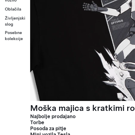
vozilo
Oblačila
Življenjski
slog
Posebne
kolekcije
Moška majica s kratkimi ro
Najbolje prodajano
Torbe
Posoda za pitje
Mini vozila Tesla