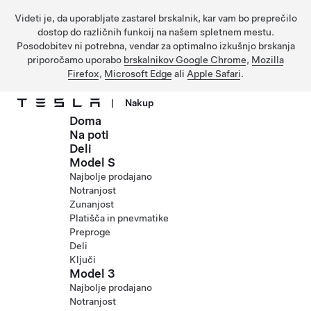
Videti je, da uporabljate zastarel brskalnik, kar vam bo preprečilo
dostop do različnih funkcij na našem spletnem mestu.
Posodobitev ni potrebna, vendar za optimalno izkušnjo brskanja
priporočamo uporabo
brskalnikov Google Chrome
,
Mozilla
Firefox
,
Microsoft Edge
ali
Apple Safari
.
|
Nakup
Doma
Preskočite na glavno vsebino
Na poti
Deli
Model S
Najbolje prodajano
Notranjost
Zunanjost
Platišča in pnevmatike
Preproge
Deli
Ključi
Model 3
Najbolje prodajano
Notranjost