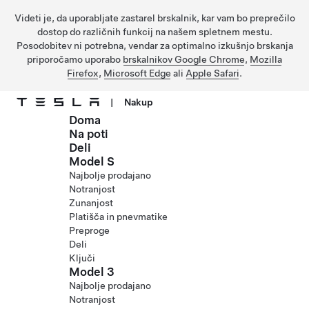
Videti je, da uporabljate zastarel brskalnik, kar vam bo preprečilo
dostop do različnih funkcij na našem spletnem mestu.
Posodobitev ni potrebna, vendar za optimalno izkušnjo brskanja
priporočamo uporabo
brskalnikov Google Chrome
,
Mozilla
Firefox
,
Microsoft Edge
ali
Apple Safari
.
|
Nakup
Doma
Preskočite na glavno vsebino
Na poti
Deli
Model S
Najbolje prodajano
Notranjost
Zunanjost
Platišča in pnevmatike
Preproge
Deli
Ključi
Model 3
Najbolje prodajano
Notranjost