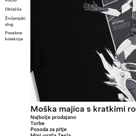
vozilo
Oblačila
Življenjski
slog
Posebne
kolekcije
Moška majica s kratkimi ro
Najbolje prodajano
Torbe
Posoda za pitje
Mini vozila Tesla