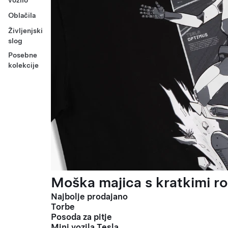
vozilo
Oblačila
Življenjski
slog
Posebne
kolekcije
Moška majica s kratkimi ro
Najbolje prodajano
Torbe
Posoda za pitje
Mini vozila Tesla