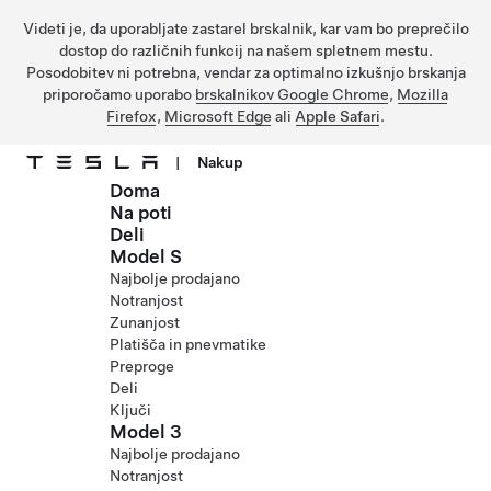
Videti je, da uporabljate zastarel brskalnik, kar vam bo preprečilo
dostop do različnih funkcij na našem spletnem mestu.
Posodobitev ni potrebna, vendar za optimalno izkušnjo brskanja
priporočamo uporabo
brskalnikov Google Chrome
,
Mozilla
Firefox
,
Microsoft Edge
ali
Apple Safari
.
|
Nakup
Doma
Preskočite na glavno vsebino
Na poti
Deli
Model S
Najbolje prodajano
Notranjost
Zunanjost
Platišča in pnevmatike
Preproge
Deli
Ključi
Model 3
Najbolje prodajano
Notranjost