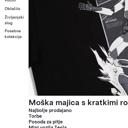
vozilo
Oblačila
Življenjski
slog
Posebne
kolekcije
Moška majica s kratkimi ro
Najbolje prodajano
Torbe
Posoda za pitje
Mini vozila Tesla