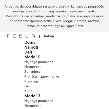
Videti je, da uporabljate zastarel brskalnik, kar vam bo preprečilo
dostop do različnih funkcij na našem spletnem mestu.
Posodobitev ni potrebna, vendar za optimalno izkušnjo brskanja
priporočamo uporabo
brskalnikov Google Chrome
,
Mozilla
Firefox
,
Microsoft Edge
ali
Apple Safari
.
|
Nakup
Doma
Preskočite na glavno vsebino
Na poti
Deli
Model S
Najbolje prodajano
Notranjost
Zunanjost
Platišča in pnevmatike
Preproge
Deli
Ključi
Model 3
Najbolje prodajano
Notranjost