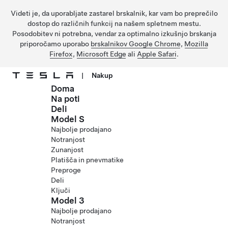
Videti je, da uporabljate zastarel brskalnik, kar vam bo preprečilo
dostop do različnih funkcij na našem spletnem mestu.
Posodobitev ni potrebna, vendar za optimalno izkušnjo brskanja
priporočamo uporabo
brskalnikov Google Chrome
,
Mozilla
Firefox
,
Microsoft Edge
ali
Apple Safari
.
|
Nakup
Doma
Preskočite na glavno vsebino
Na poti
Deli
Model S
Najbolje prodajano
Notranjost
Zunanjost
Platišča in pnevmatike
Preproge
Deli
Ključi
Model 3
Najbolje prodajano
Notranjost