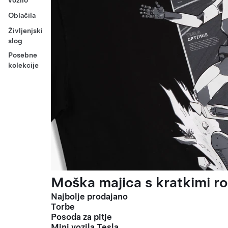
vozilo
Oblačila
Življenjski
slog
Posebne
kolekcije
Moška majica s kratkimi ro
Najbolje prodajano
Torbe
Posoda za pitje
Mini vozila Tesla