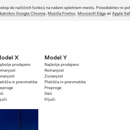
o dostop do različnih funkcij na našem spletnem mestu. Posodobitev ni 
skalnikov Google Chrome
,
Mozilla Firefox
,
Microsoft Edge
ali
Apple Saf
odel X
Model Y
jbolje prodajano
Najbolje prodajano
tranjost
Notranjost
unanjost
Zunanjost
atišča in pnevmatike
Platišča in pnevmatike
reproge
Preproge
li
Deli
juči
Ključi