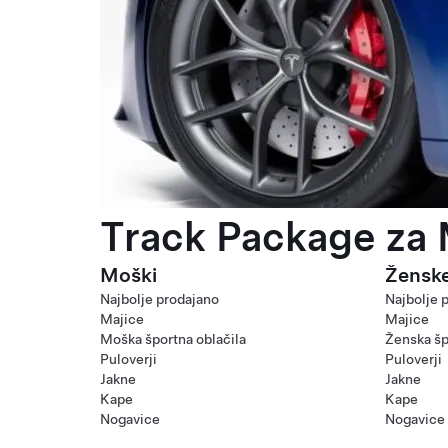
Track Package za 
Moški
Žensk
Najbolje prodajano
Najbolje 
Majice
Majice
Moška športna oblačila
Ženska šp
Puloverji
Puloverji
Jakne
Jakne
Kape
Kape
Nogavice
Nogavice