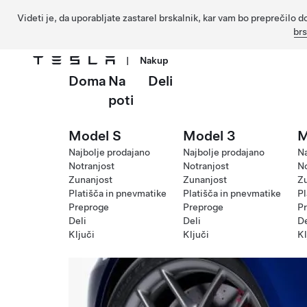
Videti je, da uporabljate zastarel brskalnik, kar vam bo preprečil
br
|
Nakup
Doma
Na
Deli
Preskočite na glavno vsebino
poti
Model S
Model 3
M
Najbolje prodajano
Najbolje prodajano
Na
Notranjost
Notranjost
No
Zunanjost
Zunanjost
Z
Platišča in pnevmatike
Platišča in pnevmatike
Pl
Preproge
Preproge
P
Deli
Deli
De
Ključi
Ključi
Kl