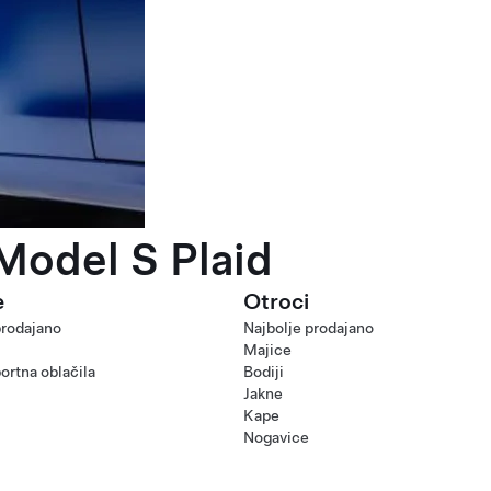
Model S Plaid
e
Otroci
prodajano
Najbolje prodajano
Majice
ortna oblačila
Bodiji
Jakne
Kape
Nogavice