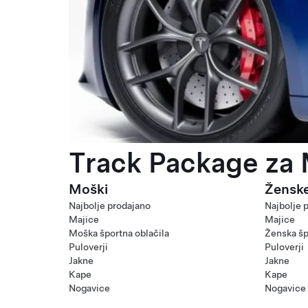
Track Package za 
Moški
Žensk
Najbolje prodajano
Najbolje 
Majice
Majice
Moška športna oblačila
Ženska šp
Puloverji
Puloverji
Jakne
Jakne
Kape
Kape
Nogavice
Nogavice