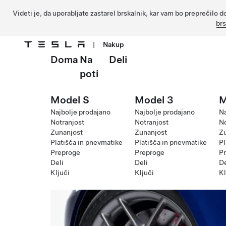
Videti je, da uporabljate zastarel brskalnik, kar vam bo preprečil
br
|
Nakup
Doma
Na
Deli
Preskočite na glavno vsebino
poti
Model S
Model 3
M
Najbolje prodajano
Najbolje prodajano
Na
Notranjost
Notranjost
No
Zunanjost
Zunanjost
Z
Platišča in pnevmatike
Platišča in pnevmatike
Pl
Preproge
Preproge
P
Deli
Deli
De
Ključi
Ključi
Kl