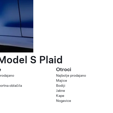
Model S Plaid
e
Otroci
prodajano
Najbolje prodajano
Majice
ortna oblačila
Bodiji
Jakne
Kape
Nogavice