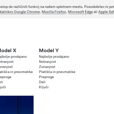
o dostop do različnih funkcij na našem spletnem mestu. Posodobitev ni 
skalnikov Google Chrome
,
Mozilla Firefox
,
Microsoft Edge
ali
Apple Saf
odel X
Model Y
jbolje prodajano
Najbolje prodajano
tranjost
Notranjost
unanjost
Zunanjost
atišča in pnevmatike
Platišča in pnevmatike
reproge
Preproge
li
Deli
juči
Ključi