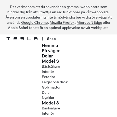
Det verkar som att du använder en gammal webbläsare som
hindrar dig från att utnyttja en rad funktioner på vår webbplats.
Även om en uppdatering inte är nödvändig ber vi dig överväga att
använda
Google Chrome
,
Mozilla Firefox
,
Microsoft Edge
eller
Apple Safari
för att få en optimal upplevelse av vår webbplats.
|
Shop
Hemma
Hoppa till huvudinnehåll
På vägen
Delar
Model S
Bästsäljare
Interiör
Exteriör
Fälgar och däck
Golvmattor
Delar
Nycklar
Model 3
Bästsäljare
Interiör